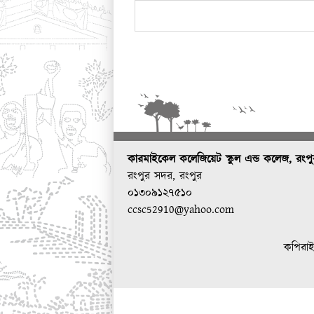
কারমাইকেল কলেজিয়েট স্কুল এন্ড কলেজ, রংপ
রংপুর সদর, রংপুর
০১৩০৯১২৭৫১০
ccsc52910@yahoo.com
কপিরাই