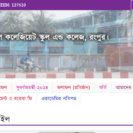
|
EIIN: 127510
 কলেজিয়েট স্কুল এন্ড কলেজ, রংপুর।
লাফল
সুবর্ণজয়ন্তী-২০২৪
ফলাফল (প্রতিষ্ঠান)
ভর্তি
আমাদের স
েমেন্ট ও বকেয়া ফি
একাডেমিক নতিপত্র
ফাইল