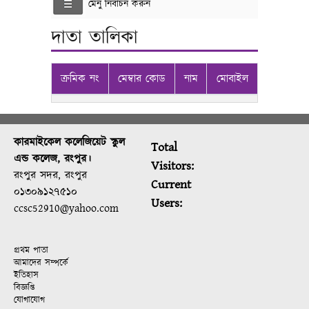
মেনু নির্বাচন করুন
দাতা তালিকা
ক্রমিক নং
মেম্বার কোড
নাম
মোবাইল
কারমাইকেল কলেজিয়েট স্কুল
Total
এন্ড কলেজ, রংপুর।
Visitors:
রংপুর সদর, রংপুর
Current
০১৩০৯১২৭৫১০
Users:
ccsc52910@yahoo.com
প্রথম পাতা
আমাদের সম্পর্কে
ইতিহাস
বিজ্ঞপ্তি
যোগাযোগ