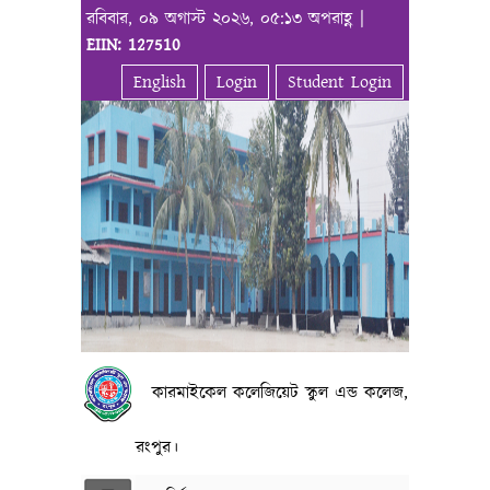
রবিবার, ০৯ অগাস্ট ২০২৬, ০৫:১৩ অপরাহ্ণ |
EIIN: 127510
English
Login
Student Login
কারমাইকেল কলেজিয়েট স্কুল এন্ড কলেজ,
রংপুর।