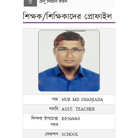
মেনু নির্বাচন করুন
শিক্ষক/শিক্ষিকাদের প্রোফাইল
নাম
NUR MD SHAHJADA
পদবি
ASST. TEACHER
শিক্ষক ইনডেক্স
R৫৬১৯৯২
নম্বর
সেকশন
SCHOOL