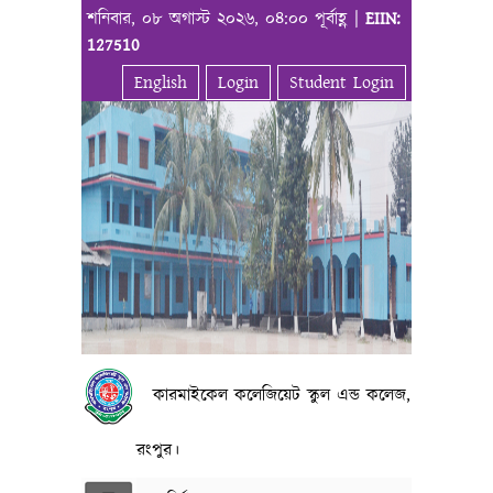
শনিবার, ০৮ অগাস্ট ২০২৬, ০৪:০০ পূর্বাহ্ণ |
EIIN:
127510
English
Login
Student Login
কারমাইকেল কলেজিয়েট স্কুল এন্ড কলেজ,
রংপুর।