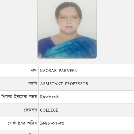
নাম
KAOSAR PARVEEN
পদবি
ASSISTANT PROFESSOR
শিক্ষক ইনডেক্স নম্বর
R৮৩৮১৩৪
সেকশন
COLLEGE
যোগদানের তারিখ
১৯৯৮-০৭-২৬