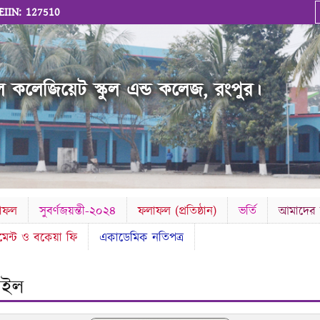
EIIN: 127510
 কলেজিয়েট স্কুল এন্ড কলেজ, রংপুর।
লাফল
সুবর্ণজয়ন্তী-২০২৪
ফলাফল (প্রতিষ্ঠান)
ভর্তি
আমাদের স
েমেন্ট ও বকেয়া ফি
একাডেমিক নতিপত্র
ফাইল