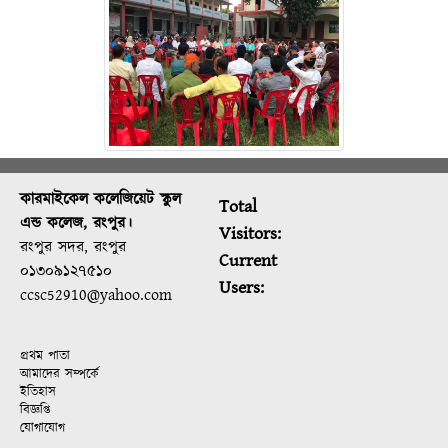
কারমাইকেল কলেজিয়েট স্কুল
Total
এন্ড কলেজ, রংপুর।
Visitors:
রংপুর সদর, রংপুর
Current
০১৩০৯১২৭৫১০
Users:
ccsc52910@yahoo.com
প্রথম পাতা
আমাদের সম্পর্কে
ইতিহাস
বিজ্ঞপ্তি
যোগাযোগ