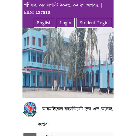
শনিবার, ০৮ অগাস্ট ২০২৬, ০২:২৭ অপরাহ্ণ |
EIIN: 127510
English
Login
Student Login
কারমাইকেল কলেজিয়েট স্কুল এন্ড কলেজ,
রংপুর।